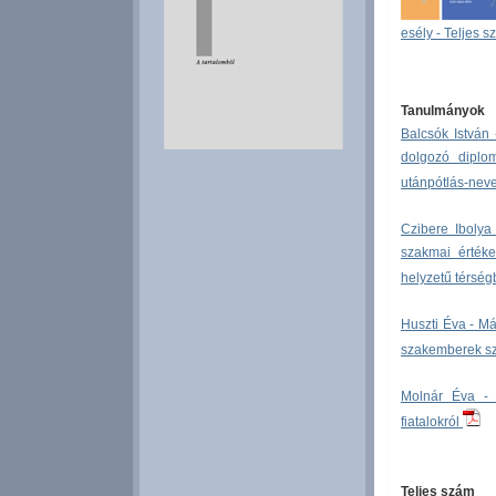
esély - Teljes s
Tanulmányok
Balcsók István 
dolgozó diplom
utánpótlás-nev
Czibere Iboly
szakmai értéke
helyzetű térsé
Huszti Éva - Má
szakemberek sz
Molnár Éva - 
fiatalokról
Teljes szám