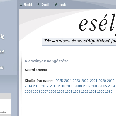
Kiadványok böngészése
Szerző szerint:
Kiadás éve szerint:
2025
2024
2023
2022
2021
2020
2019
2014
2013
2012
2011
2010
2009
2008
2007
2006
2005
2004
1999
1998
1997
1996
1995
1994
1993
1992
1991
1990
1989