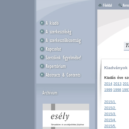
Kiadványok
Kiadás éve sze
2014
2013
201
1999
1998
199
2015/1.
2015/2.
2015/3.
2015/4.
2015/5.