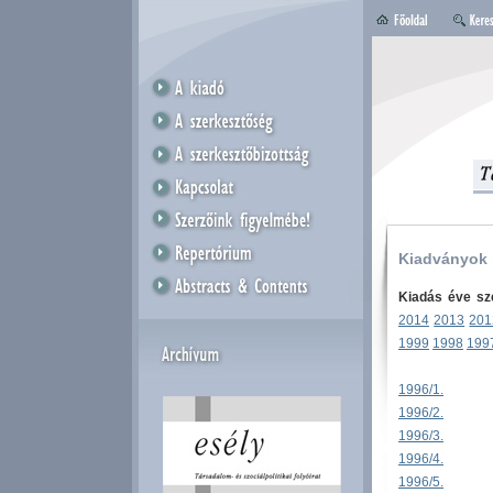
Kiadványok
Kiadás éve sze
2014
2013
201
1999
1998
199
1996/1.
1996/2.
1996/3.
1996/4.
1996/5.