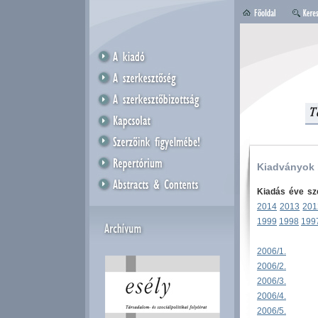
Kiadványok
Kiadás éve sze
2014
2013
201
1999
1998
199
2006/1.
2006/2.
2006/3.
2006/4.
2006/5.